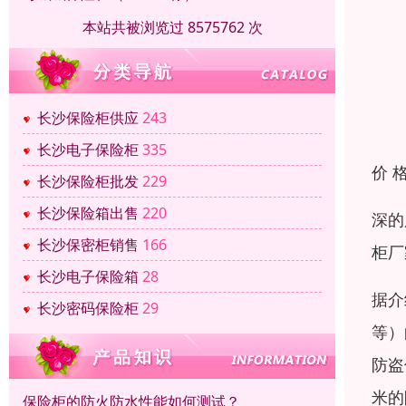
本站共被浏览过 8575762 次
长沙保险柜供应
243
长沙电子保险柜
335
价 
长沙保险柜批发
229
长沙保险箱出售
220
深的
长沙保密柜销售
166
柜厂
长沙电子保险箱
28
据介
长沙密码保险柜
29
等）
防盗
米的
保险柜的防火防水性能如何测试？