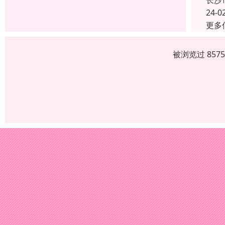
长沙
24-0
更多
被浏览过 857