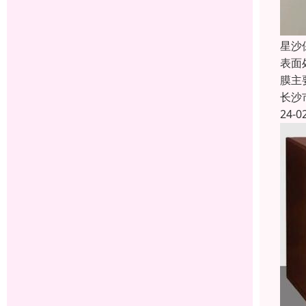
星沙
表面
膜主
长沙
24-0