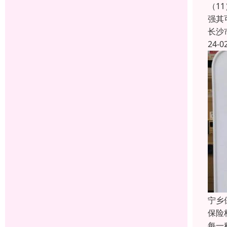
（1
强其
长沙
24-0
宁乡
保险
每一