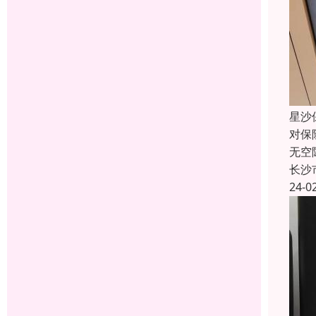
星沙
对保
无空
长沙
24-0