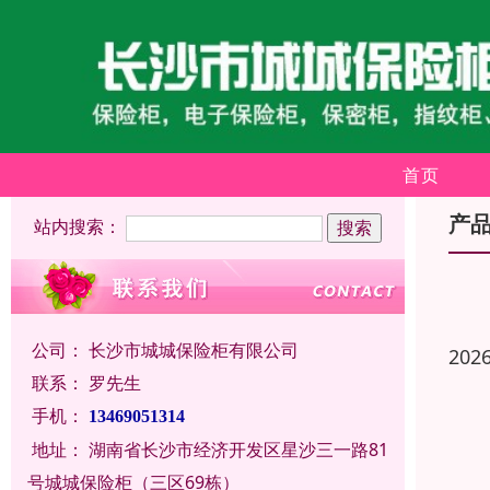
首页
产
站内搜索：
公司：
长沙市城城保险柜有限公司
202
联系：
罗先生
手机：
13469051314
地址：
湖南省长沙市经济开发区星沙三一路81
号城城保险柜（三区69栋）