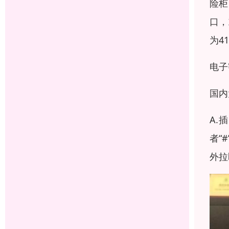
险柜
口，
为4
电子
国内
A.
者“
外拉