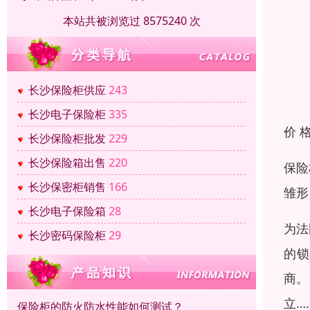
本站共被浏览过 8575240 次
长沙保险柜供应
243
长沙电子保险柜
335
价 
长沙保险柜批发
229
长沙保险箱出售
220
保险
长沙保密柜销售
166
雏形
长沙电子保险箱
28
为法
长沙密码保险柜
29
的锁
商。
立…
保险柜的防火防水性能如何测试？