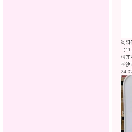
浏阳
（1
强其
长沙
24-0