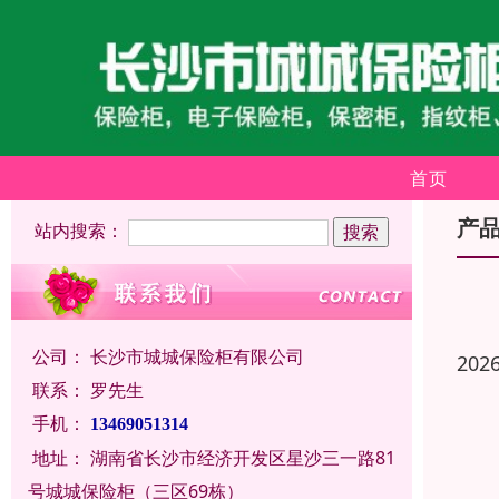
首页
产
站内搜索：
公司：
长沙市城城保险柜有限公司
202
联系：
罗先生
手机：
13469051314
地址：
湖南省长沙市经济开发区星沙三一路81
号城城保险柜（三区69栋）