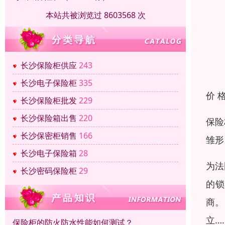
本站共被浏览过 8603568 次
长沙保险柜供应
243
长沙电子保险柜
335
价 
长沙保险柜批发
229
长沙保险箱出售
220
保险
长沙保密柜销售
166
雏形
长沙电子保险箱
28
为法
长沙密码保险柜
29
的锁
商。
立…
保险柜的防火防水性能如何测试？