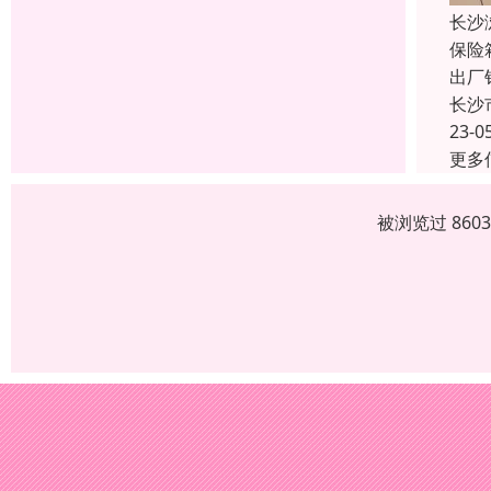
长沙
保险
出厂
长沙
23-0
更多
被浏览过 860