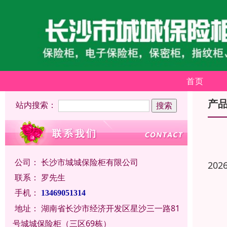
首页
产
站内搜索：
公司：
长沙市城城保险柜有限公司
202
联系：
罗先生
手机：
13469051314
地址：
湖南省长沙市经济开发区星沙三一路81
号城城保险柜（三区69栋）