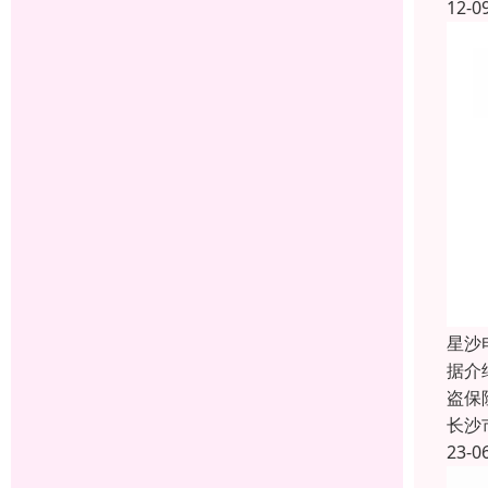
12-0
星沙
据介
盗保
长沙
23-0