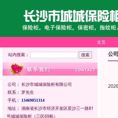
首页
公
站内搜索：
公司：
长沙市城城保险柜有限公司
202
联系：
罗先生
手机：
13469051314
地址：
湖南省长沙市经济开发区星沙三一路81
号城城保险柜（三区69栋）