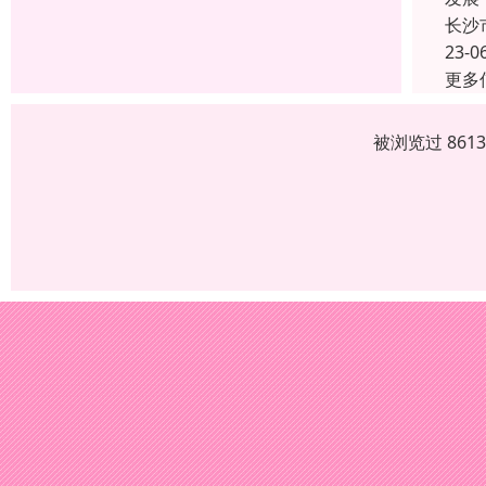
长沙
23-0
更多
被浏览过 861