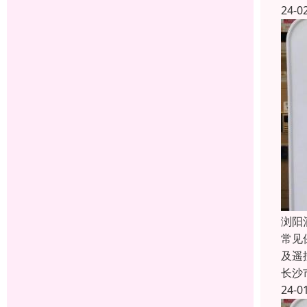
24-0
浏阳
常见
及遥
长沙
24-0