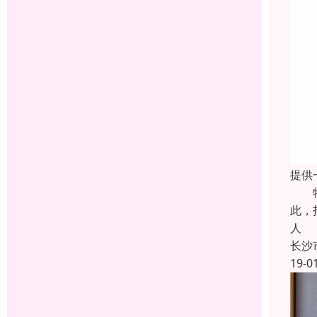
提供
特点
此，
人
长沙
19-0