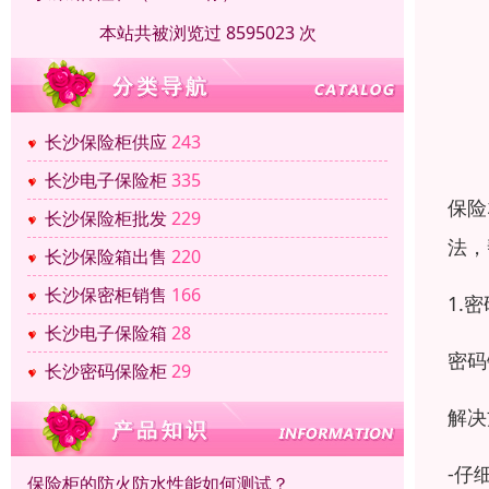
本站共被浏览过 8595023 次
长沙保险柜供应
243
长沙电子保险柜
335
保险
长沙保险柜批发
229
法，
长沙保险箱出售
220
长沙保密柜销售
166
1.
长沙电子保险箱
28
密码
长沙密码保险柜
29
解决
-仔
保险柜的防火防水性能如何测试？