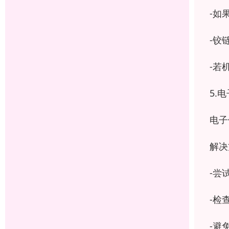
-如
-铰
-若
5.
电子
解决
-尝
-检
-避