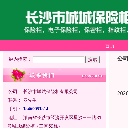
首页
公
站内搜索：
公司：
长沙市城城保险柜有限公司
202
联系：
罗先生
手机：
13469051314
地址：
湖南省长沙市经济开发区星沙三一路81
号城城保险柜（三区69栋）