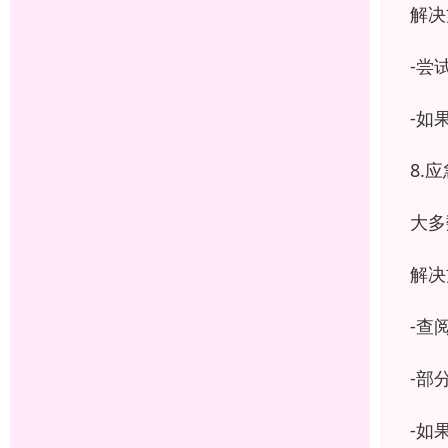
解决
-尝
-如
8.
大多
解决
-查
-部
-如