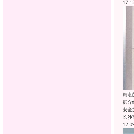
17-1
精湛
据介
安全
长沙
12-0