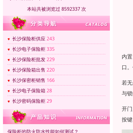
本站共被浏览过 8592337 次
长沙保险柜供应
243
长沙电子保险柜
335
内置
长沙保险柜批发
229
口。
长沙保险箱出售
220
长沙保密柜销售
166
若无
长沙电子保险箱
28
与锁
长沙密码保险柜
29
开门
按键
保险柜的防火防水性能如何测试？