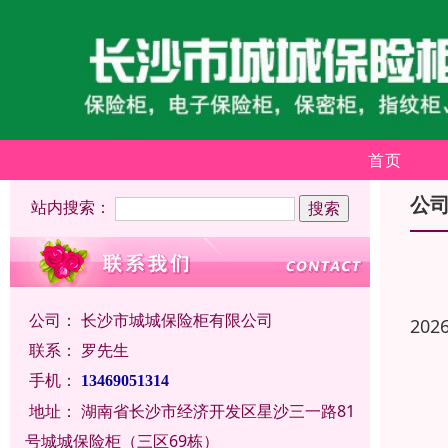
首页
公
站内搜索：
公司：
长沙市城城保险柜有限公司
202
联系：
罗先生
手机：
13469051314
地址：
湖南省长沙市经济开发区星沙三一路81
号城城保险柜（三区69栋）