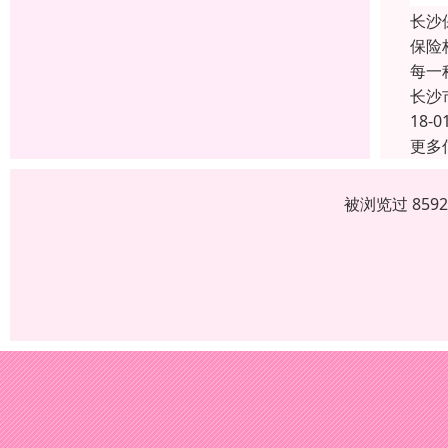
长沙
保险
每一
长沙
18-0
更多
被浏览过 859