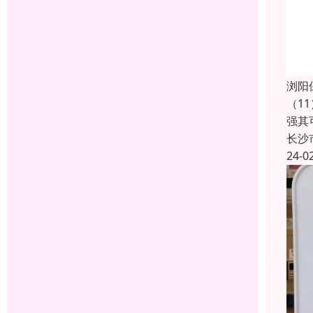
浏阳
（1
强其
长沙
24-0