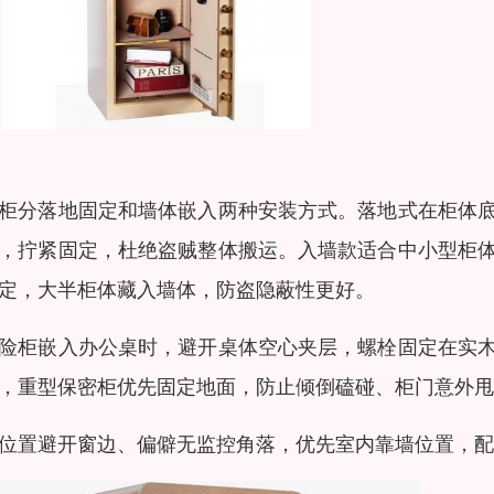
柜分落地固定和墙体嵌入两种安装方式。落地式在柜体
，拧紧固定，杜绝盗贼整体搬运。入墙款适合中小型柜
定，大半柜体藏入墙体，防盗隐蔽性更好。
险柜嵌入办公桌时，避开桌体空心夹层，螺栓固定在实
，重型保密柜优先固定地面，防止倾倒磕碰、柜门意外甩
位置避开窗边、偏僻无监控角落，优先室内靠墙位置，配