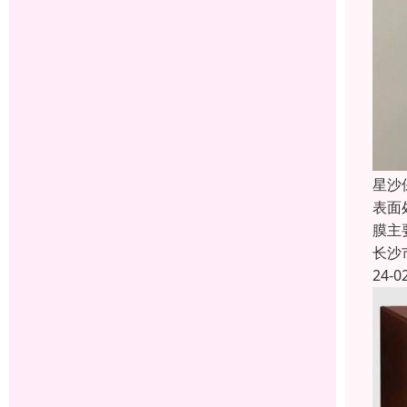
星沙
表面
膜主
长沙
24-0