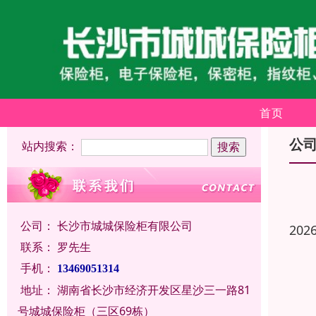
首页
公
站内搜索：
公司：
长沙市城城保险柜有限公司
202
联系：
罗先生
手机：
13469051314
地址：
湖南省长沙市经济开发区星沙三一路81
号城城保险柜（三区69栋）